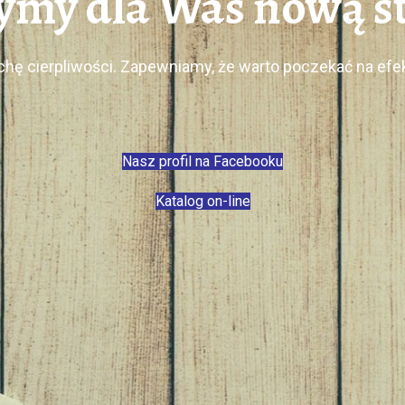
my dla Was nową st
chę cierpliwości. Zapewniamy, że warto poczekać na ef
Nasz profil na Facebooku
Katalog on-line