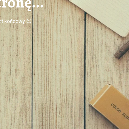
ronę...
ekt końcowy 😊