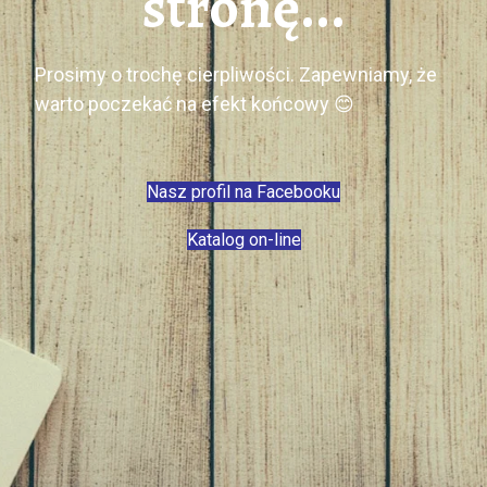
stronę...
Prosimy o trochę cierpliwości. Zapewniamy, że
warto poczekać na efekt końcowy 😊
Nasz profil na Facebooku
Katalog on-line