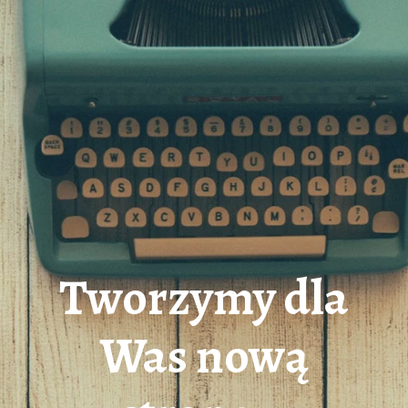
Tworzymy dla
Was nową