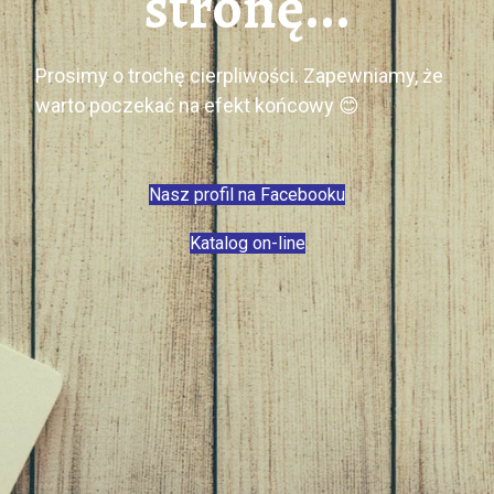
stronę...
Prosimy o trochę cierpliwości. Zapewniamy, że
warto poczekać na efekt końcowy 😊
Nasz profil na Facebooku
Katalog on-line