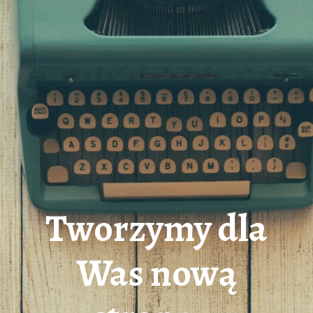
Tworzymy dla
Was nową