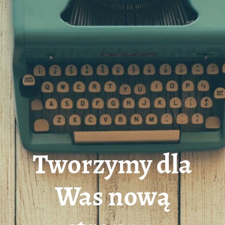
Tworzymy dla
Was nową