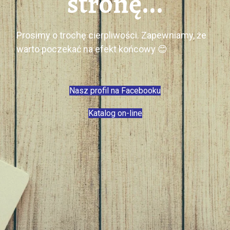
stronę...
Prosimy o trochę cierpliwości. Zapewniamy, że
warto poczekać na efekt końcowy 😊
Nasz profil na Facebooku
Katalog on-line