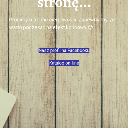
stronę...
Prosimy o trochę cierpliwości. Zapewniamy, że
warto poczekać na efekt końcowy 😊
Nasz profil na Facebooku
Katalog on-line