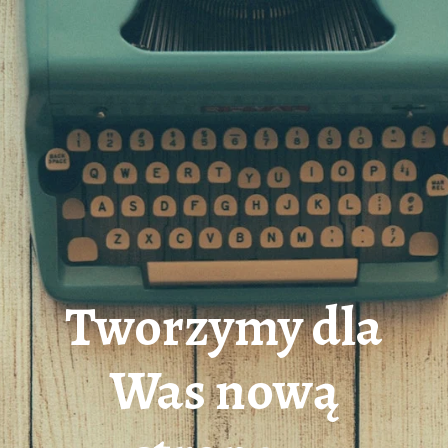
Tworzymy dla
Was nową