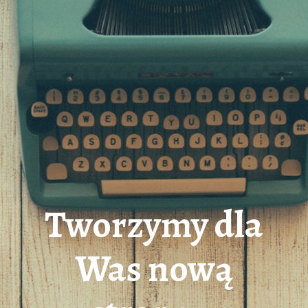
Tworzymy dla
Was nową