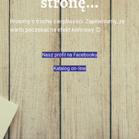
stronę...
Prosimy o trochę cierpliwości. Zapewniamy, że
warto poczekać na efekt końcowy 😊
Nasz profil na Facebooku
Katalog on-line