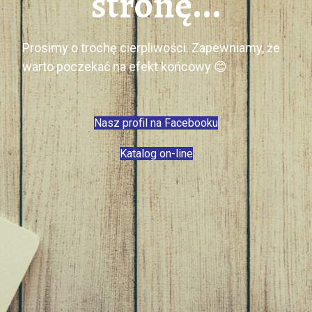
stronę...
Prosimy o trochę cierpliwości. Zapewniamy, że
warto poczekać na efekt końcowy 😊
Nasz profil na Facebooku
Katalog on-line