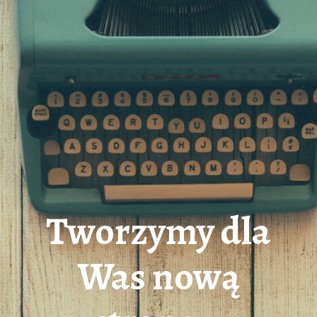
Tworzymy dla
Was nową