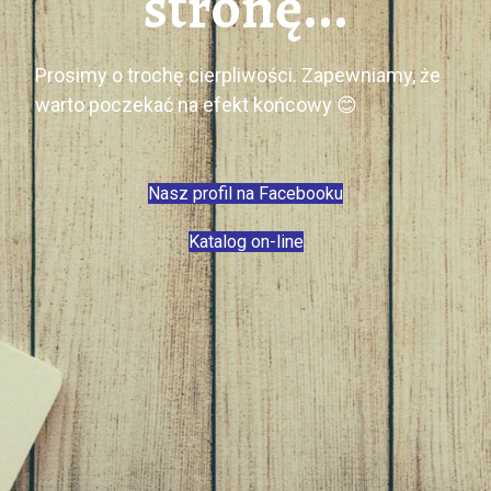
stronę...
Prosimy o trochę cierpliwości. Zapewniamy, że
warto poczekać na efekt końcowy 😊
Nasz profil na Facebooku
Katalog on-line