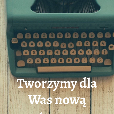
Tworzymy dla
Was nową