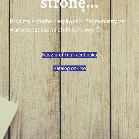
stronę...
Prosimy o trochę cierpliwości. Zapewniamy, że
warto poczekać na efekt końcowy 😊
Nasz profil na Facebooku
Katalog on-line