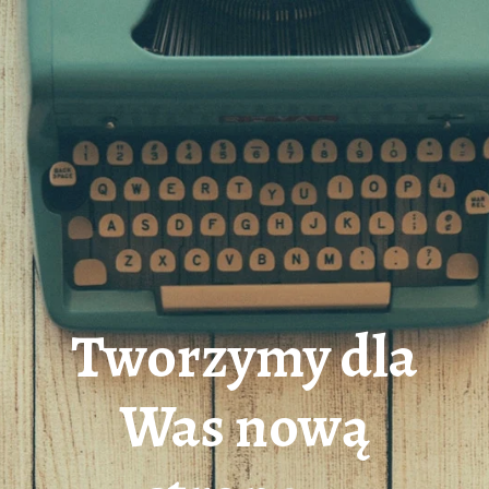
Tworzymy dla
Was nową