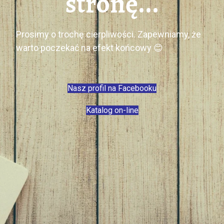
stronę...
Prosimy o trochę cierpliwości. Zapewniamy, że
warto poczekać na efekt końcowy 😊
Nasz profil na Facebooku
Katalog on-line