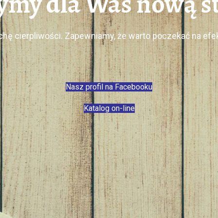
my dla Was nową st
chę cierpliwości. Zapewniamy, że warto poczekać na ef
Nasz profil na Facebooku
Katalog on-line