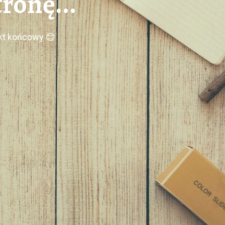
ronę...
ekt końcowy 😊