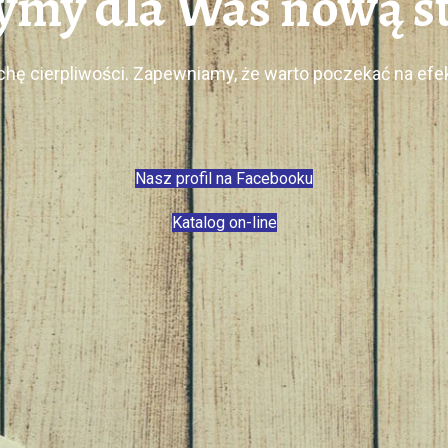
my dla Was nową st
chę cierpliwości. Zapewniamy, że warto poczekać na ef
Nasz profil na Facebooku
Katalog on-line