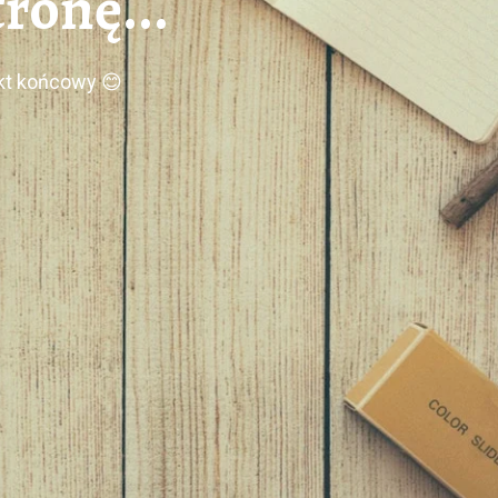
ronę...
ekt końcowy 😊