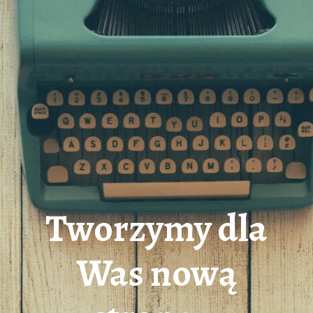
Tworzymy dla
Was nową