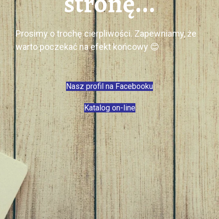
stronę...
Prosimy o trochę cierpliwości. Zapewniamy, że
warto poczekać na efekt końcowy 😊
Nasz profil na Facebooku
Katalog on-line