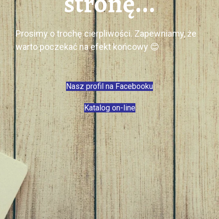
stronę...
Prosimy o trochę cierpliwości. Zapewniamy, że
warto poczekać na efekt końcowy 😊
Nasz profil na Facebooku
Katalog on-line