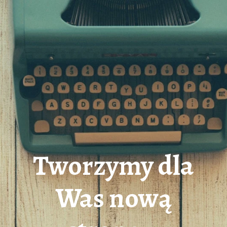
Tworzymy dla
Was nową