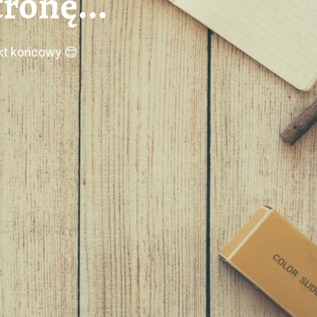
ronę...
ekt końcowy 😊