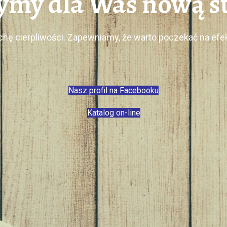
my dla Was nową st
chę cierpliwości. Zapewniamy, że warto poczekać na ef
Nasz profil na Facebooku
Katalog on-line